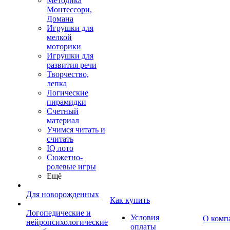
Методика
Монтессори,
Домана
Игрушки для
мелкой
моторики
Игрушки для
развития речи
Творчество,
лепка
Логические
пирамидки
Счетный
материал
Учимся читать и
считать
IQ лото
Сюжетно-
ролевые игры
Ещё
Для новорожденных
Как купить
Логопедические и
Условия
О комп
нейропсихологические
оплаты