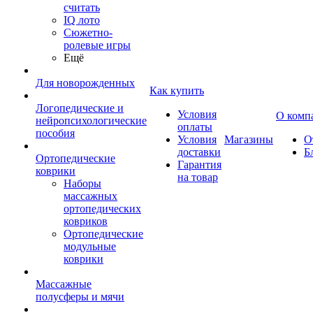
считать
IQ лото
Сюжетно-
ролевые игры
Ещё
Для новорожденных
Как купить
Логопедические и
Условия
О комп
нейропсихологические
оплаты
пособия
Условия
Магазины
О
доставки
Б
Ортопедические
Гарантия
коврики
на товар
Наборы
массажных
ортопедических
ковриков
Ортопедические
модульные
коврики
Массажные
полусферы и мячи