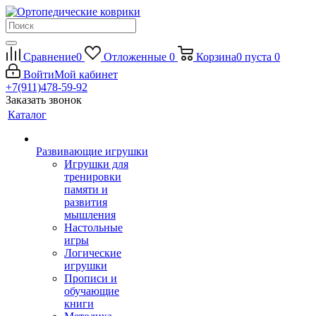
Сравнение
0
Отложенные
0
Корзина
0
пуста
0
Войти
Мой кабинет
+7(911)478-59-92
Заказать звонок
Каталог
Развивающие игрушки
Игрушки для
тренировки
памяти и
развития
мышления
Настольные
игры
Логические
игрушки
Прописи и
обучающие
книги