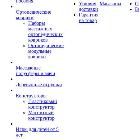
пособия
Условия
Магазины
О
доставки
Б
Ортопедические
Гарантия
коврики
на товар
Наборы
массажных
ортопедических
ковриков
Ортопедические
модульные
коврики
Массажные
полусферы и мячи
Деревянные игрушки
Конструкторы
Пластиковый
конструктор
Магнитный
конструктор
Игры для детей от 5
лет