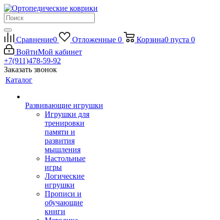
Сравнение
0
Отложенные
0
Корзина
0
пуста
0
Войти
Мой кабинет
+7(911)478-59-92
Заказать звонок
Каталог
Развивающие игрушки
Игрушки для
тренировки
памяти и
развития
мышления
Настольные
игры
Логические
игрушки
Прописи и
обучающие
книги