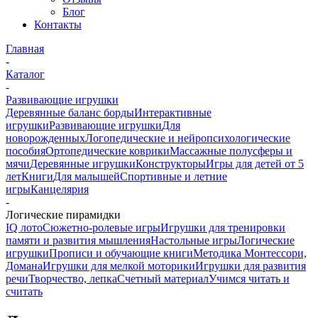
Блог
Контакты
Главная
-
Каталог
-
Развивающие игрушки
Деревянные баланс борды
Интерактивные
игрушки
Развивающие игрушки
Для
новорожденных
Логопедические и нейропсихологические
пособия
Ортопедические коврики
Массажные полусферы и
мячи
Деревянные игрушки
Конструкторы
Игры для детей от 5
лет
Книги
Для малышей
Спортивные и летние
игры
Канцелярия
-
Логические пирамидки
IQ лото
Сюжетно-ролевые игры
Игрушки для тренировки
памяти и развития мышления
Настольные игры
Логические
игрушки
Прописи и обучающие книги
Методика Монтессори,
Домана
Игрушки для мелкой моторики
Игрушки для развития
речи
Творчество, лепка
Счетный материал
Учимся читать и
считать