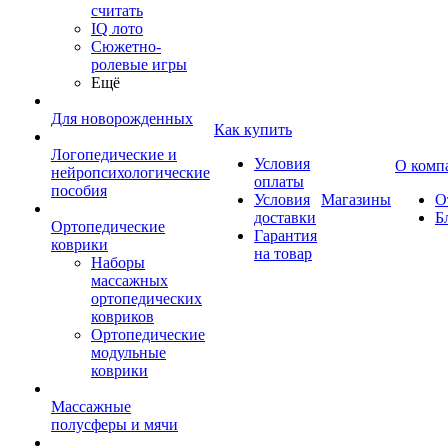
считать
IQ лото
Сюжетно-
ролевые игры
Ещё
Для новорожденных
Как купить
Логопедические и
Условия
О комп
нейропсихологические
оплаты
пособия
Условия
Магазины
О
доставки
Б
Ортопедические
Гарантия
коврики
на товар
Наборы
массажных
ортопедических
ковриков
Ортопедические
модульные
коврики
Массажные
полусферы и мячи