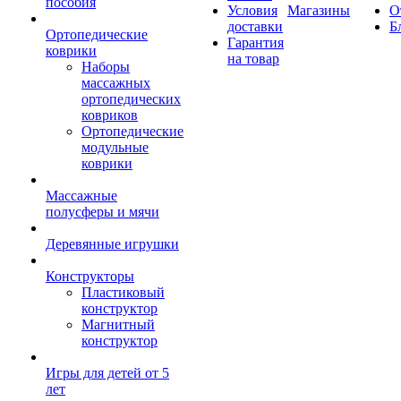
пособия
Условия
Магазины
О
доставки
Б
Ортопедические
Гарантия
коврики
на товар
Наборы
массажных
ортопедических
ковриков
Ортопедические
модульные
коврики
Массажные
полусферы и мячи
Деревянные игрушки
Конструкторы
Пластиковый
конструктор
Магнитный
конструктор
Игры для детей от 5
лет