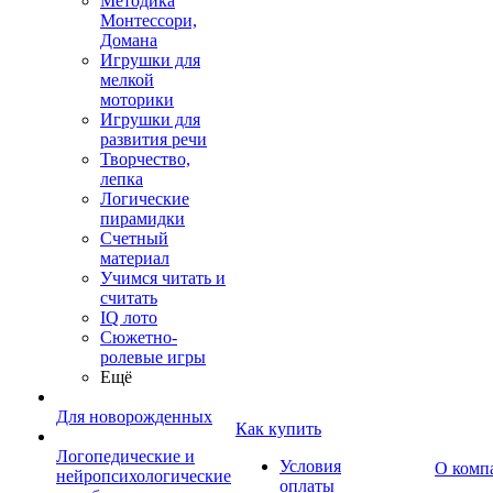
Методика
Монтессори,
Домана
Игрушки для
мелкой
моторики
Игрушки для
развития речи
Творчество,
лепка
Логические
пирамидки
Счетный
материал
Учимся читать и
считать
IQ лото
Сюжетно-
ролевые игры
Ещё
Для новорожденных
Как купить
Логопедические и
Условия
О комп
нейропсихологические
оплаты