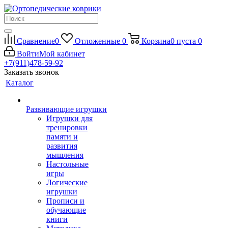
Сравнение
0
Отложенные
0
Корзина
0
пуста
0
Войти
Мой кабинет
+7(911)478-59-92
Заказать звонок
Каталог
Развивающие игрушки
Игрушки для
тренировки
памяти и
развития
мышления
Настольные
игры
Логические
игрушки
Прописи и
обучающие
книги