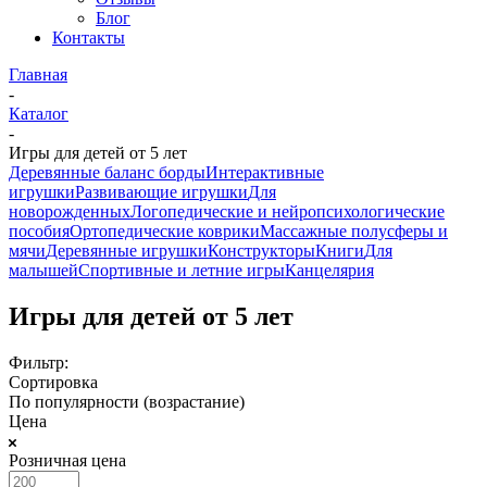
Блог
Контакты
Главная
-
Каталог
-
Игры для детей от 5 лет
Деревянные баланс борды
Интерактивные
игрушки
Развивающие игрушки
Для
новорожденных
Логопедические и нейропсихологические
пособия
Ортопедические коврики
Массажные полусферы и
мячи
Деревянные игрушки
Конструкторы
Книги
Для
малышей
Спортивные и летние игры
Канцелярия
Игры для детей от 5 лет
Фильтр:
Сортировка
По популярности (возрастание)
Цена
Розничная цена