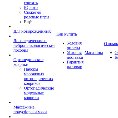
считать
IQ лото
Сюжетно-
ролевые игры
Ещё
Для новорожденных
Как купить
Логопедические и
Условия
О комп
нейропсихологические
оплаты
пособия
Условия
Магазины
О
доставки
Б
Ортопедические
Гарантия
коврики
на товар
Наборы
массажных
ортопедических
ковриков
Ортопедические
модульные
коврики
Массажные
полусферы и мячи