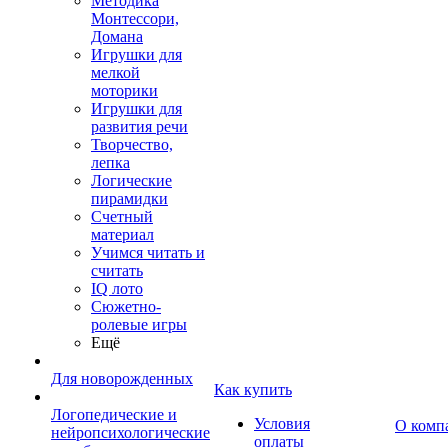
Методика
Монтессори,
Домана
Игрушки для
мелкой
моторики
Игрушки для
развития речи
Творчество,
лепка
Логические
пирамидки
Счетный
материал
Учимся читать и
считать
IQ лото
Сюжетно-
ролевые игры
Ещё
Для новорожденных
Как купить
Логопедические и
Условия
О комп
нейропсихологические
оплаты