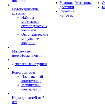
пособия
Условия
Магазины
О
доставки
Б
Ортопедические
Гарантия
коврики
на товар
Наборы
массажных
ортопедических
ковриков
Ортопедические
модульные
коврики
Массажные
полусферы и мячи
Деревянные игрушки
Конструкторы
Пластиковый
конструктор
Магнитный
конструктор
Игры для детей от 5
лет